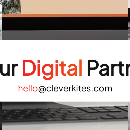
ur
Digital
Part
hello
@cleverkites.com